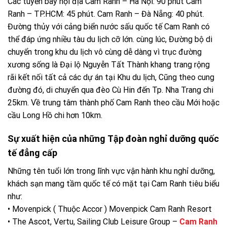
Các tuyền bay nội địa Cam Ranh – Hà Nội: 90 phút Cam
Ranh – TP.HCM: 45 phút. Cam Ranh – Đà Nẵng: 40 phút.
Đường thủy với cảng biển nước sấu quốc tế Cam Ranh có
thể đáp ứng nhiều tàu du lịch cỡ lớn. cùng lúc, Đường bộ di
chuyển trong khu du lịch vô cùng dễ dàng vì trục đường
xương sống là Đại lộ Nguyễn Tất Thành khang trang rộng
rãi kết nối tất cả các dự án tại Khu du lịch, Cũng theo cung
đường đó, di chuyển qua đèo Cù Hin đến Tp. Nha Trang chi
25km. Về trung tâm thành phố Cam Ranh theo cầu Mới hoặc
cầu Long Hồ chi hơn 10km.
Sự xuất hiện của những Tập đoàn nghỉ dưỡng quốc
tế đẳng cấp
Những tên tuổi lớn trong lĩnh vực vận hành khu nghỉ dưỡng,
khách sạn mang tầm quốc tế có mặt tại Cam Ranh tiêu biểu
như:
• Movenpick ( Thuộc Accor ) Movenpick Cam Ranh Resort
• The Ascot, Vertu, Sailing Club Leisure Group –
Cam Ranh