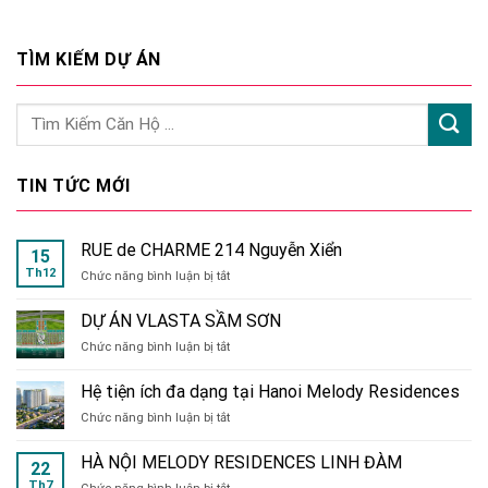
TÌM KIẾM DỰ ÁN
TIN TỨC MỚI
RUE de CHARME 214 Nguyễn Xiển
15
Th12
ở
Chức năng bình luận bị tắt
RUE
de
DỰ ÁN VLASTA SẦM SƠN
CHARME
ở
Chức năng bình luận bị tắt
214
DỰ
Nguyễn
ÁN
Xiển
Hệ tiện ích đa dạng tại Hanoi Melody Residences
VLASTA
ở
Chức năng bình luận bị tắt
SẦM
Hệ
SƠN
tiện
HÀ NỘI MELODY RESIDENCES LINH ĐÀM
22
ích
Th7
ở