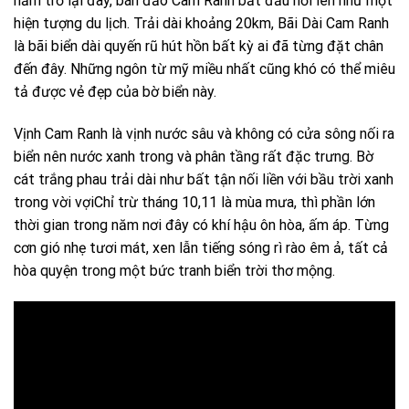
năm trở lại đây, bán đảo Cam Ranh bắt đầu nổi lên như một
hiện tượng du lịch. Trải dài khoảng 20km, Bãi Dài Cam Ranh
là bãi biển dài quyến rũ hút hồn bất kỳ ai đã từng đặt chân
đến đây. Những ngôn từ mỹ miều nhất cũng khó có thể miêu
tả được vẻ đẹp của bờ biển này.
Vịnh Cam Ranh là vịnh nước sâu và không có cửa sông nối ra
biển nên nước xanh trong và phân tầng rất đặc trưng. Bờ
cát trắng phau trải dài như bất tận nối liền với bầu trời xanh
trong vời vợiChỉ trừ tháng 10,11 là mùa mưa, thì phần lớn
thời gian trong năm nơi đây có khí hậu ôn hòa, ấm áp. Từng
cơn gió nhẹ tươi mát, xen lẫn tiếng sóng rì rào êm ả, tất cả
hòa quyện trong một bức tranh biển trời thơ mộng.