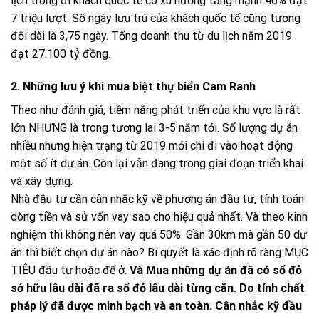
lịch trong đi khách quốc tế có xu hướng tăng mạnh 40% đạt
7 triệu lượt. Số ngày lưu trú của khách quốc tế cũng tương
đối dài là 3,75 ngày. Tổng doanh thu từ du lịch năm 2019
đạt 27.100 tỷ đồng.
2. Những lưu ý khi mua biệt thự biển Cam Ranh
Theo như đánh giá, tiềm năng phát triển của khu vực là rất
lớn NHƯNG là trong tương lai 3-5 năm tới. Số lượng dự án
nhiều nhưng hiện trạng từ 2019 mới chi đi vào hoạt động
một số ít dự án. Còn lại vẫn đang trong giai đoạn triển khai
và xây dựng.
Nhà đầu tư cần cân nhắc kỹ về phương án đầu tư, tính toán
dòng tiền và sử vốn vay sao cho hiệu quả nhất. Và theo kinh
nghiệm thì không nên vay quá 50%. Gần 30km mà gần 50 dự
án thì biết chọn dự án nào? Bí quyết là xác định rõ ràng MỤC
TIÊU đầu tư hoặc để ở.
Và Mua những dự án đã có sổ đỏ
sở hữu lâu dài đã ra sổ đỏ lâu dài từng căn. Do tính chất
pháp lý đã được minh bạch và an toàn. Cân nhắc kỹ đầu