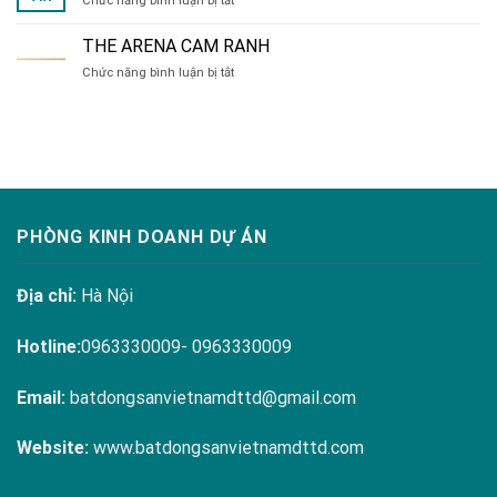
Chức năng bình luận bị tắt
đa
HÀ
dạng
NỘI
tại
THE ARENA CAM RANH
MELODY
Hanoi
ở
Chức năng bình luận bị tắt
RESIDENCES
Melody
THE
LINH
Residences
ARENA
ĐÀM
CAM
RANH
PHÒNG KINH DOANH DỰ ÁN
Địa chỉ:
Hà Nội
Hotline:
0963330009- 0963330009
Email:
batdongsanvietnamdttd@gmail.com
Website:
www.batdongsanvietnamdttd.com