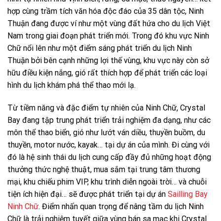
hợp cùng trầm tích văn hóa độc đáo của 35 dân tộc, Ninh
Thuận đang được ví như một vùng đất hứa cho du lịch Việt
Nam trong giai đoạn phát triển mới. Trong đó khu vực Ninh
Chữ nổi lên như một điểm sáng phát triển du lịch Ninh
Thuận bởi bên cạnh những lợi thế vùng, khu vực này còn sở
hữu điều kiện nắng, gió rất thích hợp để phát triển các loại
hình du lịch khám phá thể thao mới lạ.
Từ tiềm năng và đặc điểm tự nhiên của Ninh Chữ, Crystal
Bay đang tập trung phát triển trải nghiệm đa dạng, như các
môn thể thao biển, gió như lướt ván diều, thuyền buồm, du
thuyền, motor nước, kayak… tại dự án của mình. Đi cùng với
đó là hệ sinh thái du lịch cung cấp đầy đủ những hoạt động
thưởng thức nghệ thuật, mua sắm tại trung tâm thương
mại, khu chiếu phim VIP, khu trình diễn ngoài trời… và chuỗi
tiện ích hiện đại… sẽ được phát triển tại dự án
Sailling Bay
Ninh Chữ
. Điểm nhấn quan trọng để nâng tầm du lịch Ninh
Chữ là trải nghiệm tuyết giữa vùng bán sa mạc khi Crystal