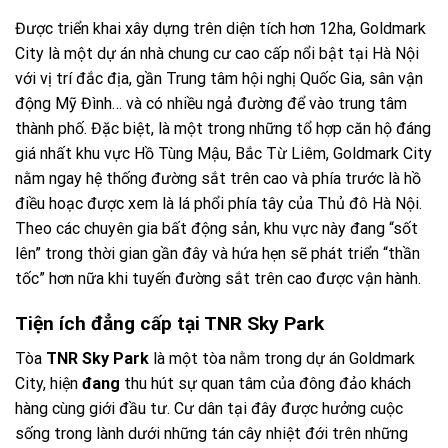
Được triển khai xây dựng trên diện tích hơn 12ha, Goldmark
City là một dự án nhà chung cư cao cấp nổi bật tại Hà Nội
với vị trí đắc địa, gần Trung tâm hội nghị Quốc Gia, sân vận
động Mỹ Đình… và có nhiều ngả đường để vào trung tâm
thành phố. Đặc biệt, là một trong những tổ hợp căn hộ đáng
giá nhất khu vực Hồ Tùng Mậu, Bắc Từ Liêm, Goldmark City
nằm ngay hệ thống đường sắt trên cao và phía trước là hồ
điều hoạc được xem là lá phổi phía tây của Thủ đô Hà Nội.
Theo các chuyên gia bất động sản, khu vực này đang “sốt
lên” trong thời gian gần đây và hứa hẹn sẽ phát triển “thần
tốc” hơn nữa khi tuyến đường sắt trên cao được vận hành.
Tiện ích đẳng cấp tại TNR Sky Park
Tòa
TNR Sky Park
là một tòa nằm trong dự án Goldmark
City, hiện
đang
thu hút sự quan tâm của đông đảo khách
hàng cùng giới đầu tư. Cư dân tại đây được hưởng cuộc
sống trong lành dưới những tán cây nhiệt đới trên những