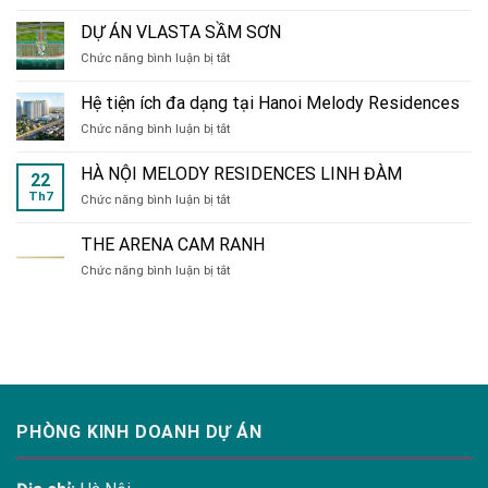
RUE
de
DỰ ÁN VLASTA SẦM SƠN
CHARME
ở
Chức năng bình luận bị tắt
214
DỰ
Nguyễn
ÁN
Xiển
Hệ tiện ích đa dạng tại Hanoi Melody Residences
VLASTA
ở
Chức năng bình luận bị tắt
SẦM
Hệ
SƠN
tiện
HÀ NỘI MELODY RESIDENCES LINH ĐÀM
22
ích
Th7
ở
Chức năng bình luận bị tắt
đa
HÀ
dạng
NỘI
tại
THE ARENA CAM RANH
MELODY
Hanoi
ở
Chức năng bình luận bị tắt
RESIDENCES
Melody
THE
LINH
Residences
ARENA
ĐÀM
CAM
RANH
PHÒNG KINH DOANH DỰ ÁN