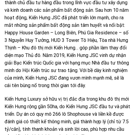
thành chủ đầu tư hàng đầu trong lĩnh vực đầu tư xây dựng
và kinh doanh các sản phẩm bất động sản. Sau hơn 10 năm
hoạt động, Kiến Hưng JSC đã phát triển lớn mạnh, cho ra
mắt những sản phẩm bất động sản tâm huyết và nổi bật:
Happy House Garden – Long Biên, Phú Gia Residence – số
3 Nguyễn Huy Tưởng, HUD 3 Tower Tô Hiệu, Tòa nhà Hưng
Thịnh – Khu đô thị mới Kiến Hưng… góp phần làm thay đổi
diện mạo Thủ đô. Năm 2019, Kiến Hưng JSC vinh dự nhận
giải Bạc Kiến trúc Quốc gia với hạng mục Nhà đầu tư thông
minh do Hội Kiến trúc sư trao tặng. Với bề dày kinh nghiệm
của mình, Kiến Hưng JSC đang vươn mình mạnh mẽ, sẽ là
cái tên bùng nổ trong thời gian tới đây.
Kiến Hưng Luxury sở hữu vị trị đắc địa trong khu đô thị mới
Kiến Hưng rộng gần 50ha, do Kiến Hưng JSC đầu tư và phát
triển. Dự án có quy mô 266 lô Shophouse và liền kề được
đánh giá có thiết kế thông minh, giá thành hợp lý (chỉ từ 7.5
tỷ/căn), tính thanh khoản và sinh lời cao, phù hợp nhu cầu