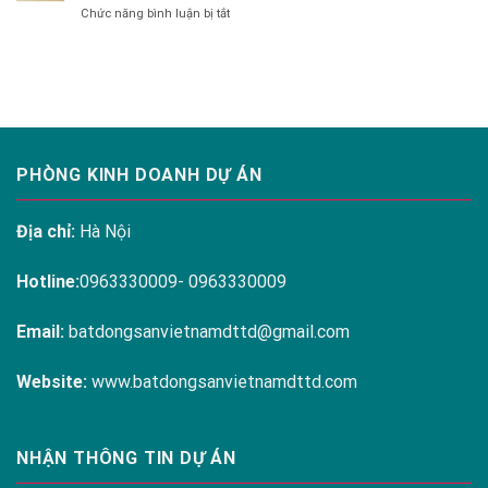
Hanoi
ở
Chức năng bình luận bị tắt
RESIDENCES
Melody
THE
LINH
Residences
ARENA
ĐÀM
CAM
RANH
PHÒNG KINH DOANH DỰ ÁN
Địa chỉ:
Hà Nội
Hotline:
0963330009- 0963330009
Email:
batdongsanvietnamdttd@gmail.com
Website:
www.batdongsanvietnamdttd.com
NHẬN THÔNG TIN DỰ ÁN