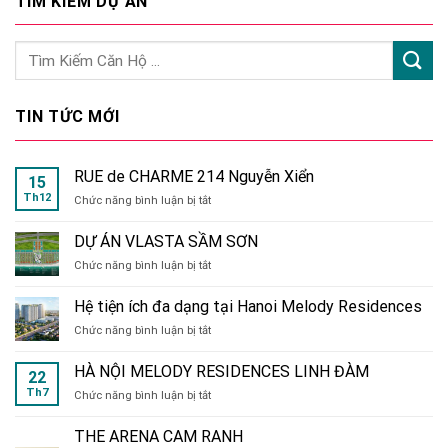
TÌM KIẾM DỰ ÁN
TIN TỨC MỚI
RUE de CHARME 214 Nguyễn Xiển
15
Th12
ở
Chức năng bình luận bị tắt
RUE
de
DỰ ÁN VLASTA SẦM SƠN
CHARME
ở
Chức năng bình luận bị tắt
214
DỰ
Nguyễn
ÁN
Xiển
Hệ tiện ích đa dạng tại Hanoi Melody Residences
VLASTA
ở
Chức năng bình luận bị tắt
SẦM
Hệ
SƠN
tiện
HÀ NỘI MELODY RESIDENCES LINH ĐÀM
22
ích
Th7
ở
Chức năng bình luận bị tắt
đa
HÀ
dạng
NỘI
tại
THE ARENA CAM RANH
MELODY