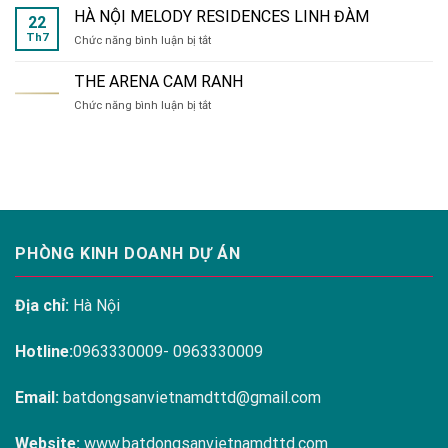
tiện
HÀ NỘI MELODY RESIDENCES LINH ĐÀM
22
ích
Th7
ở
Chức năng bình luận bị tắt
đa
HÀ
dạng
NỘI
tại
THE ARENA CAM RANH
MELODY
Hanoi
ở
Chức năng bình luận bị tắt
RESIDENCES
Melody
THE
LINH
Residences
ARENA
ĐÀM
CAM
RANH
PHÒNG KINH DOANH DỰ ÁN
Địa chỉ:
Hà Nội
Hotline:
0963330009- 0963330009
Email:
batdongsanvietnamdttd@gmail.com
Website:
www.batdongsanvietnamdttd.com