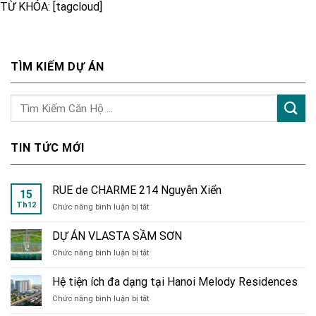
TỪ KHÓA: [tagcloud]
TÌM KIẾM DỰ ÁN
TIN TỨC MỚI
RUE de CHARME 214 Nguyễn Xiển
15
Th12
ở
Chức năng bình luận bị tắt
RUE
de
DỰ ÁN VLASTA SẦM SƠN
CHARME
ở
Chức năng bình luận bị tắt
214
DỰ
Nguyễn
ÁN
Xiển
Hệ tiện ích đa dạng tại Hanoi Melody Residences
VLASTA
ở
Chức năng bình luận bị tắt
SẦM
Hệ
SƠN