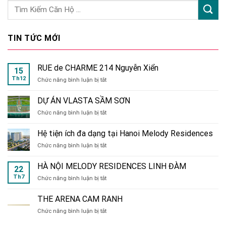
TIN TỨC MỚI
RUE de CHARME 214 Nguyễn Xiển
15
Th12
ở
Chức năng bình luận bị tắt
RUE
de
DỰ ÁN VLASTA SẦM SƠN
CHARME
ở
Chức năng bình luận bị tắt
214
DỰ
Nguyễn
ÁN
Xiển
Hệ tiện ích đa dạng tại Hanoi Melody Residences
VLASTA
ở
Chức năng bình luận bị tắt
SẦM
Hệ
SƠN
tiện
HÀ NỘI MELODY RESIDENCES LINH ĐÀM
22
ích
Th7
ở
Chức năng bình luận bị tắt
đa
HÀ
dạng
NỘI
tại
THE ARENA CAM RANH
MELODY
Hanoi
ở
Chức năng bình luận bị tắt
RESIDENCES
Melody
THE
LINH
Residences