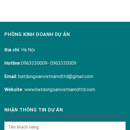
ARENA
ĐÀM
CAM
RANH
PHÒNG KINH DOANH DỰ ÁN
Địa chỉ:
Hà Nội
Hotline:
0963330009- 0963330009
Email:
batdongsanvietnamdttd@gmail.com
Website:
www.batdongsanvietnamdttd.com
NHẬN THÔNG TIN DỰ ÁN